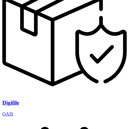
Digifile
OAIS