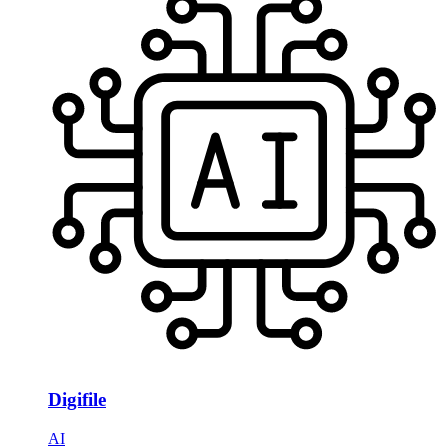
Digifile
AI