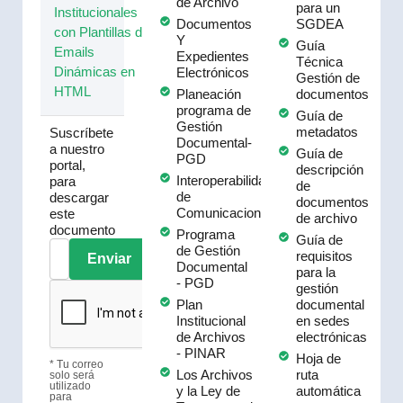
de Archivo
para un
Institucionales
Documentos
SGDEA
con Plantillas de
Y
Guía
Emails
Expedientes
Técnica
Dinámicas en
Electrónicos
Gestión de
HTML
Planeación
documentos
programa de
Guía de
Gestión
metadatos
Suscríbete
Documental-
a nuestro
Guía de
PGD
portal,
descripción
Interoperabilidad
para
de
de
descargar
documentos
Comunicaciones
este
de archivo
documento
Programa
Guía de
de Gestión
requisitos
Enviar
Documental
para la
- PGD
gestión
Plan
documental
Institucional
en sedes
de Archivos
electrónicas
- PINAR
Hoja de
* Tu correo
Los Archivos
ruta
solo será
utilizado
y la Ley de
automática
para