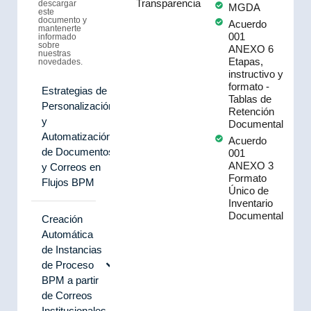
Transparencia
descargar
MGDA
este
documento y
Acuerdo
mantenerte
001
informado
sobre
ANEXO 6
nuestras
Etapas,
novedades.
instructivo y
formato -
Estrategias de
Tablas de
Personalización
Retención
y
Documental
Automatización
Acuerdo
de Documentos
001
ANEXO 3
y Correos en
Formato
Flujos BPM
Único de
Inventario
Documental
Creación
Automática
de Instancias
de Proceso
BPM a partir
de Correos
Institucionales