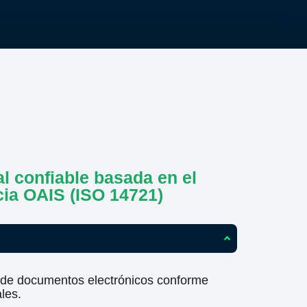
al confiable basada en el
cia OAIS (ISO 14721)
de documentos electrónicos conforme
les.