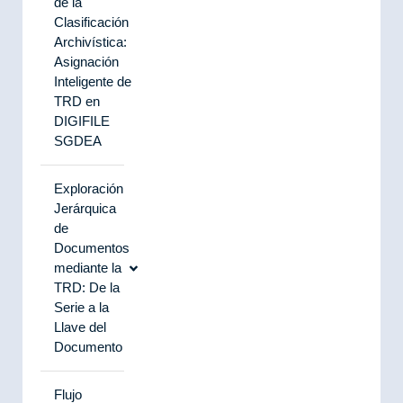
de la
Clasificación
Archivística:
Asignación
Inteligente de
TRD en
DIGIFILE
SGDEA
Exploración
Jerárquica
de
Documentos
mediante la
TRD: De la
Serie a la
Llave del
Documento
Flujo