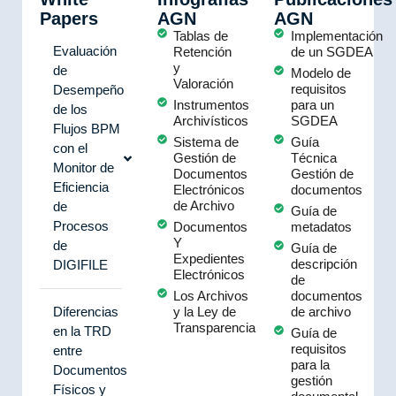
Papers
AGN
AGN
Tablas de
Implementación
Evaluación
Retención
de un SGDEA
y
de
Modelo de
Valoración
requisitos
Desempeño
Instrumentos
para un
de los
Archivísticos
SGDEA
Flujos BPM
Sistema de
Guía
con el
Gestión de
Técnica
Monitor de
Documentos
Gestión de
Eficiencia
Electrónicos
documentos
de Archivo
de
Guía de
Procesos
Documentos
metadatos
Y
de
Guía de
Expedientes
descripción
DIGIFILE
Electrónicos
de
Los Archivos
documentos
Diferencias
y la Ley de
de archivo
Transparencia
en la TRD
Guía de
requisitos
entre
para la
Documentos
gestión
Físicos y