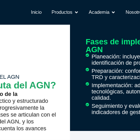
Inicio
Productos
Academia
Nosotr
Fases de impl
AGN
Planeación: incluye 
identificación de p
Preparación: confor
EL AGN
TRD y caracterizac
uta del AGN?
Implementación: ad
tecnológicas, autom
o de la
calidad.
tico y estructurado
Seguimiento y eval
rogresivamente la
indicadores de gest
ses se articulan con el
del AGN, y los
 cuenta los avances