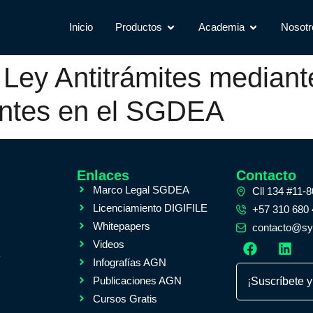
Inicio
Productos
Academia
Nosotr
Ley Antitrámites mediante
ntes en el SGDEA
Enlaces
Contacto
Marco Legal SGDEA
Cll 134 #11-
Licenciamiento DIGIFILE
+57 310 680
Whitepapers
contacto@sys
Videos
A
Infografías AGN
Publicaciones AGN
¡Suscríbete y
Cursos Gratis