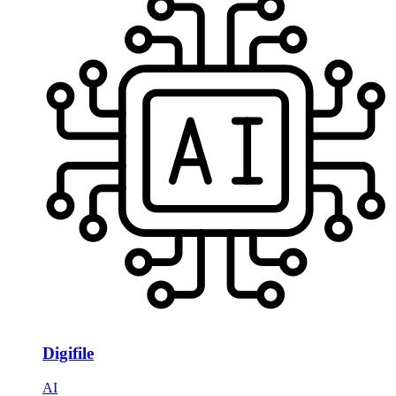
Digifile
AI