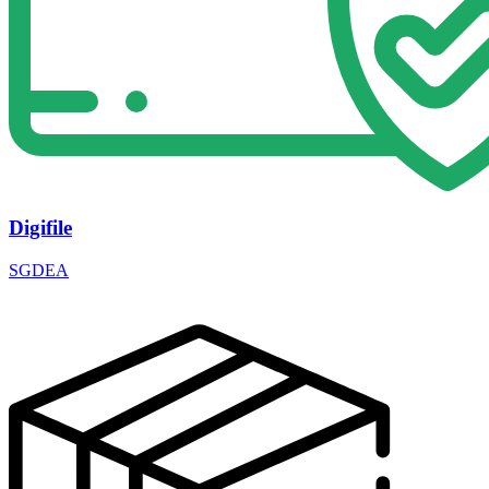
Digifile
SGDEA