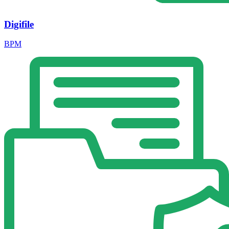
Digifile
BPM