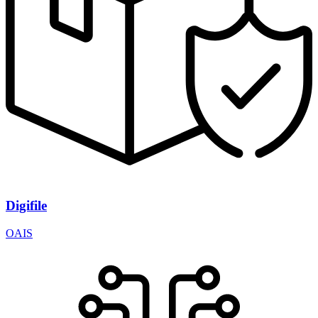
Digifile
OAIS