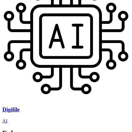
Digifile
AI