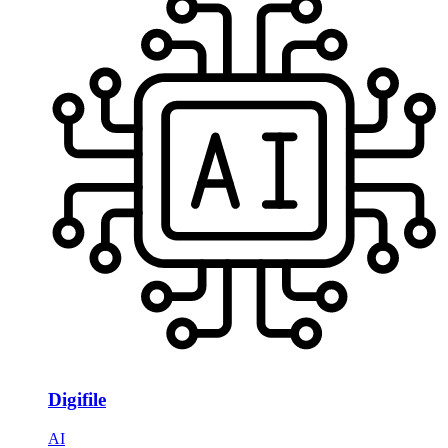
Digifile
AI