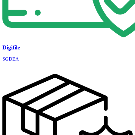
Digifile
SGDEA