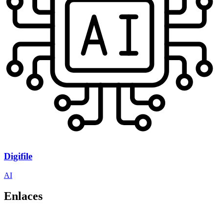
Digifile
AI
Enlaces