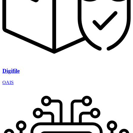
Digifile
OAIS