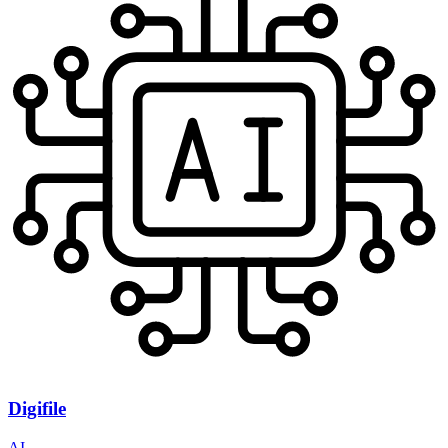
Digifile
AI