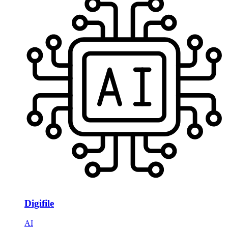
Digifile
AI