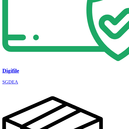
Digifile
SGDEA