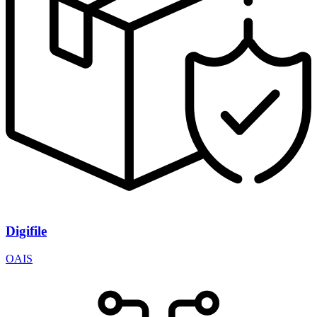
Digifile
OAIS