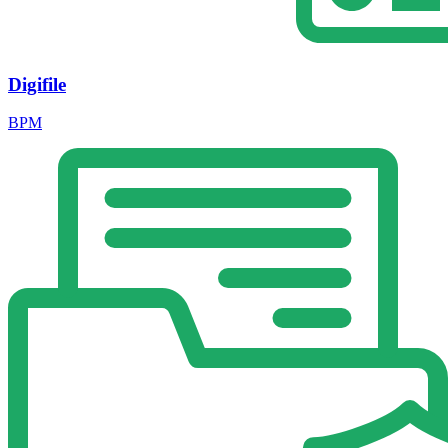
Digifile
BPM