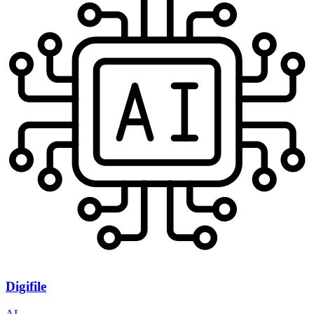
Digifile
AI