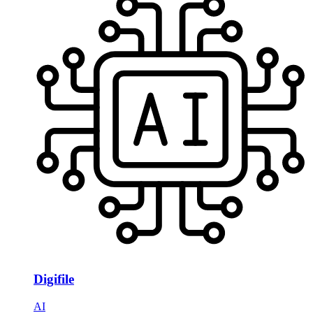
Digifile
AI