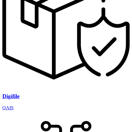
Digifile
OAIS