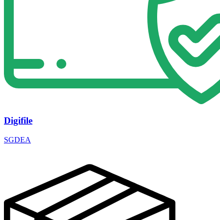
Digifile
SGDEA