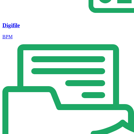
Digifile
BPM