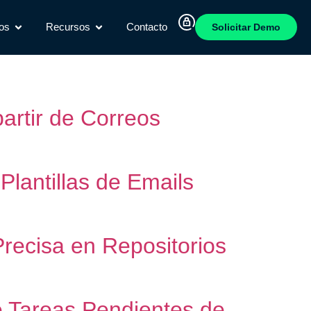
os
Recursos
Contacto
Solicitar Demo
artir de Correos
lantillas de Emails
recisa en Repositorios
e Tareas Pendientes de