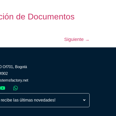
zación de Documentos
Siguiente
→
80 Of701, Bogotá
 4902
temsfactory.net
 recibe las últimas novedades!