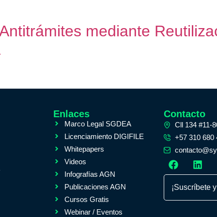
Antitrámites mediante Reutili
A
Enlaces
Contacto
Marco Legal SGDEA
Cll 134 #11-
Licenciamiento DIGIFILE
+57 310 680
Whitepapers
contacto@sys
Videos
A
Infografías AGN
Publicaciones AGN
¡Suscríbete y
Cursos Gratis
Webinar / Eventos